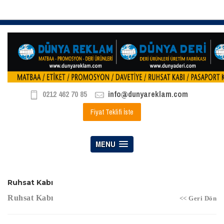
0212 462 70 85
info@dunyareklam.com
Fiyat Teklifi İste
MENU
Ruhsat Kabı
Ruhsat Kabı
<< Geri Dön